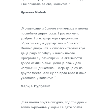
Све похвале за овај колектив!“
Драгана Мићић
„Мотивисане и брижне учитељице и веома
посвећена директорка. Простор лепо
уређен. Трпезарија која заједничким
оброком негује другарство и блискост.
Велико двориште и спортски терени које
деца радо посећују и након школе.
Програми су разноврсни, а активности
добро осмишљење. Деци је сваки дан
испуњен и динамичан. Моја деца су из
другог места, али су се врло брзо и лако
уклопила у колектив.“
Марија Ђурђевић
„Ова школа пружа сигурно, подстицајно и
топло окружење у којем се дете осећа