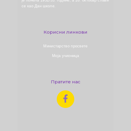
је понела 1952/53. године, а 26. октобар слави
се као Дан школе.
Корисни линкови
Министарство просвете
Моја учионица
Пратите нас