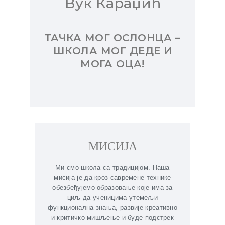
Вук Караџић
ТАЧКА МОГ ОСЛОНЦА –
ШКОЛА МОГ ДЕДЕ И
МОГА ОЦА!
МИСИЈА
Ми смо школа са традицијом. Наша
мисија је да кроз савремене технике
обезбеђујемо образовање које има за
циљ да ученицима утемељи
функционална знања, развије креативно
и критичко мишљење и буде подстрек