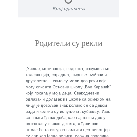
Број одељења
Родитељи су рекли
„Учење, мотивација, подршка, разумевање,
толеранција, сарадња, ширење љубави и
другарства… само су мали део речи које
могу описати Основну школу „Вук Караџић“
коју похађају моја деца. Свакодневни
одлазак и долазак из школе са осмехом на
лицу је довољан знак колико се са децом
ради и колико су испуњена љубављу. Увек
се памти ђачко доба, као најлепши део у
одрастању сваког детета, а ђаци ове
школе ће га сигурно памтити цео живот јер
су сви као једна велика, сложна породица.