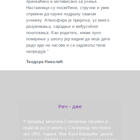
прихваћено и мотивисано за учење.
Наставници су посвећени, стручни и увек
спремни да пруже подршку сваком
ученику. Атмосфера је пријатна, уз много
разумевања, сарадње и међусобног
поштовања. Као родитељ, имам пуно
поверење у школу јер видим да моје дете
радо иде на часове и са задовољством
напредује.“
Теодора Николић
Реч - две
У предању мештана Степојевца сачуван је
податак да је школа у Степојевцу постојала
око 1850. године. Име Вука Караџића школа