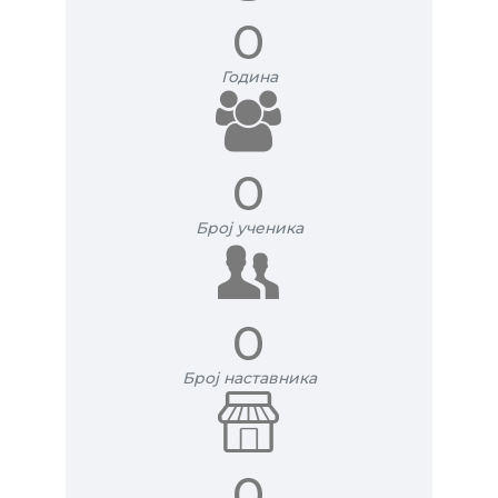
0
Година
0
Број ученика
0
Број наставника
0