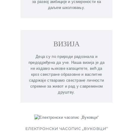
за развој амбиције и усмерености ка
даљем школовању.
ВИЗИЈА
Деца су по природи радознала и
предодређена да уче. Наша визија је да
не издамо њихове капацитете, већ да
кроз свестране образовне и васпитне
садржаје стварамо свестране личности
спремне за живот и рад у савременом
друштву.
ЕЛЕКТРОНСКИ ЧАСОПИС „ВУКОВЦИ“