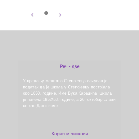
Реч - две
У предању мештана Степојевца сачуван је
податак да је школа у Степојевцу постојала
око 1850. године. Име Вука Караџића школа
је понела 1952/53. године, а 26. октобар слави
се као Дан школе.
Корисни линкови