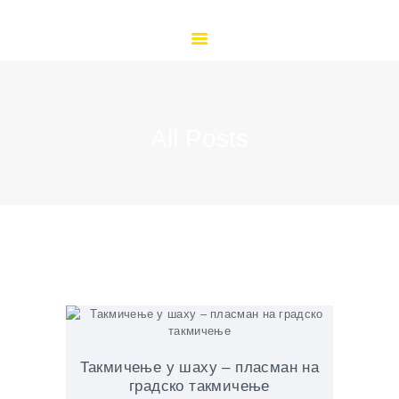
ПОЧЕТНА
О НАМА
ОРГАНИЗАЦИЈА РАДА
КУТАК ЗА ЂАКЕ
КУТАК ЗА РОДИТЕЉЕ
All Posts
ДОКУМЕНТА
ВЕСТИ
ГАЛЕРИЈА
КОНТАКТ
ДОКУМЕНТА
Такмичење у шаху – пласман на
градско такмичење