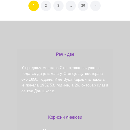
Кретање чланака
PAGE
1
PAGE
2
PAGE
3
…
PAGE
20
>
Реч - две
У предању мештана Степојевца сачуван је
податак да је школа у Степојевцу постојала
око 1850. године. Име Вука Караџића школа
је понела 1952/53. године, а 26. октобар слави
се као Дан школе.
Корисни линкови