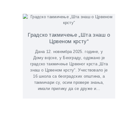
Градско такмичење „Шта знаш о
Црвеном крсту“
Дана 12. новембра 2025. године, у
Дому војске, у Београду, одржано је
градско такмичење Црвеног крста „Шта
знаш о Црвеном крсту“. Учествовало је
16 школа са београдских општина, а
такмичари су, осим провере знања,
имали прилику да се друже и…