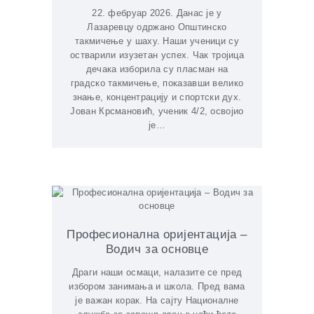
22. фебруар 2026. Данас је у
Лазаревцу одржано Општинско
такмичење у шаху. Наши ученици су
остварили изузетан успех. Чак тројица
дечака изборила су пласман на
градско такмичење, показавши велико
знање, концентрацију и спортски дух.
Јован Крсмановић, ученик 4/2, освојио
је…
Професионална оријентација –
Водич за основце
Драги наши осмаци, налазите се пред
избором занимања и школа. Пред вама
је важан корак. На сајту Националне