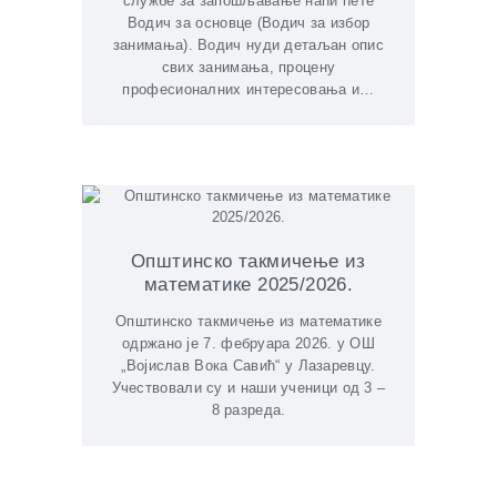
службе за запошљавање наћи ћете
Водич за основце (Водич за избор
занимања). Водич нуди детаљан опис
свих занимањa, процену
професионалних интересовања и…
Општинско такмичење из
математике 2025/2026.
Општинско такмичење из математике
одржано је 7. фебруара 2026. у ОШ
„Војислав Вока Савић“ у Лазаревцу.
Учествовали су и наши ученици од 3 –
8 разреда.