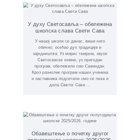
У духу Светосавља – обележена
школска слава Свети Сава
У нашој школи се данас, више него
обично, осећао дух традиције и
заједништва. Уз мирис тамјана, звуке
Светосавске химне, уз пригодан
програм, обележили смо Савиндан.
Кроз разнолик програм наших ученика
и наставника подсетили смо се лика и
дела Светог Саве.…
Обавештење о почетку другог