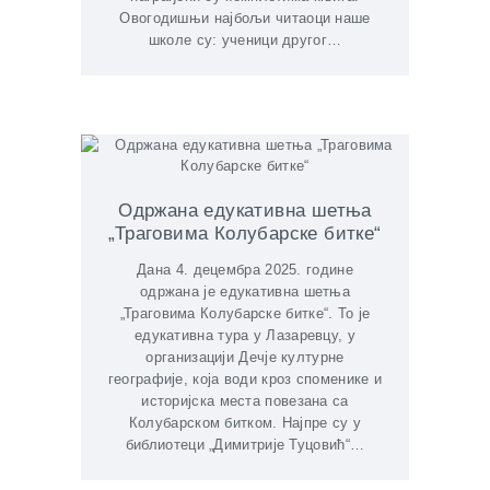
Овогодишњи најбољи читаоци наше
школе су: ученици другог…
Одржана едукативна шетња
„Траговима Колубарске битке“
Дана 4. децембра 2025. године
одржана је едукативна шетња
„Траговима Колубарске битке“. То је
едукативна тура у Лазаревцу, у
организацији Дечје културне
географије, која води кроз споменике и
историјска места повезана са
Колубарском битком. Најпре су у
библиотеци „Димитрије Туцовић“…