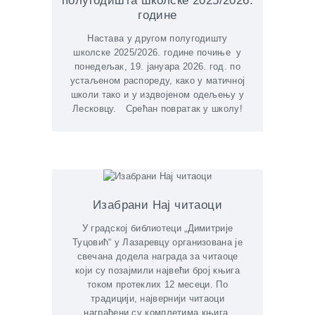
полугодишта школске 2025/2026.
године
Настава у другом полугодишту
школске 2025/2026. године почиње у
понедељак, 19. јануара 2026. год. по
устаљеном распореду, како у матичној
школи тако и у издвојеном одељењу у
Лесковцу. Срећан повратак у школу!
Изабрани Нај читаоци
У градској библиотеци „Димитрије
Туцовић“ у Лазаревцу организована је
свечана додела награда за читаоце
који су позајмили највећи број књига
током протеклих 12 месеци. По
традицији, највернији читаоци
награђени су комплетима књига.