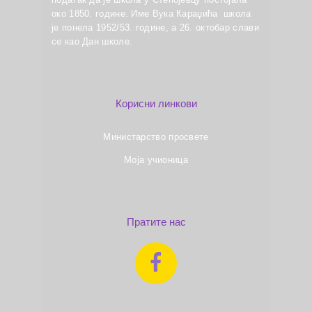
око 1850. године. Име Вука Караџића школа
је понела 1952/53. године, а 26. октобар слави
се као Дан школе.
Корисни линкови
Министарство просвете
Моја учионица
Пратите нас