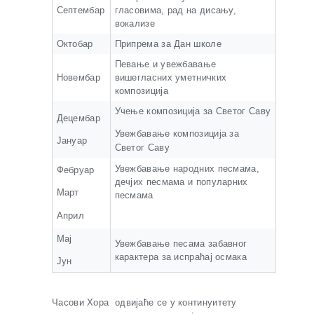
Септембар
гласовима, рад на дисању,
вокализе
Октобар
Припрема за Дан школе
Певање и увежбавање
Новембар
вишегласних уметничких
композиција
Учење композиција за Светог Саву
Децембар
Увежбавање композиција за
Јануар
Светог Саву
Увежбавање народних песмама,
Фебруар
дечјих песмама и популарних
Март
песмама
Април
Мај
Увежбавање песама забавног
карактера за испраћај осмака
Јун
Часови Хора одвијаће се у континуитету