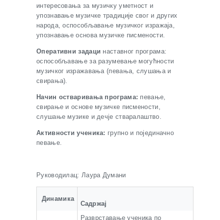
интересовања за музичку уметност и
упознавање музичке традиције свог и других
народа, оспособљавање музичког изражаја,
упознавање основа музичке писмености.
Оперативни задаци
наставног програма:
оспособљавање за разумевање могућности
музичког изражавања (певања, слушања и
свирања).
Начин остваривања програма:
певање,
свирање и основе музичке писмености,
слушање музике и дечје стваралаштво.
Активности ученика:
групно и појединачно
певање.
Руководилац: Лаура Думани
Динамика
Садржај
Разврставање ученика по