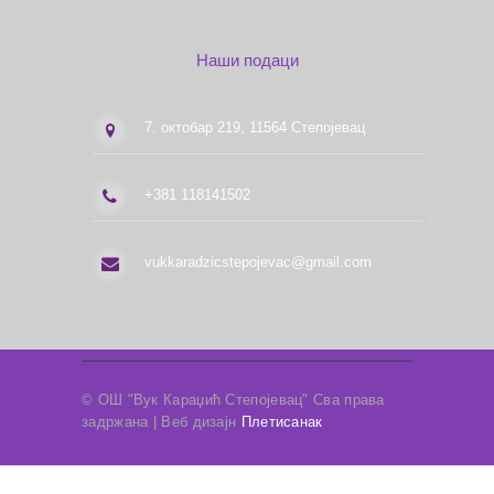
Наши подаци
7. октобар 219, 11564 Степојевац
+381 118141502
vukkaradzicstepojevac@gmail.com
© ОШ "Вук Караџић Степојевац" Сва права
задржана | Веб дизајн
Плетисанак