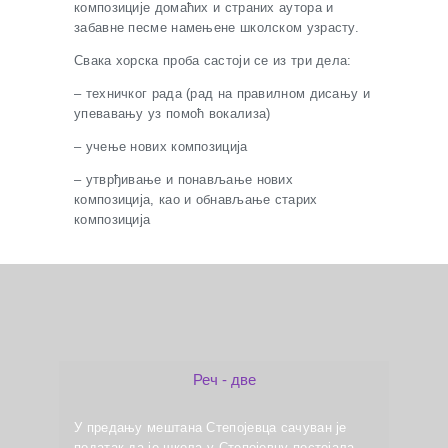
композиције домаћих и страних аутора и
забавне песме намењене школском узрасту.
Свака хорска проба састоји се из три дела:
– техничког рада (рад на правилном дисању и
упевавању уз помоћ вокализа)
– учење нових композиција
– утврђивање и понављање нових
композиција, као и обнављање старих
композиција
Реч - две
У предању мештана Степојевца сачуван је
податак да је школа у Степојевцу постојала