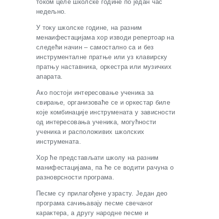
током целе школске године по један час
недељно.
У току школске године, на разним
менаифестацијама хор изводи репертоар на
следећи начин – самостално са и без
инструменталне пратње или уз клавирску
пратњу наставника, оркестра или музичких
апарата.
Ако постоји интересовање ученика за
свирање, организоваће се и оркестар биле
које комбинације инструмената у зависности
од интересовања ученика, могућности
ученика и расположивих школских
инструмената.
Хор ће представљати школу на разним
манифестацијама, па ће се водити рачуна о
разноврсности програма.
Песме су прилагођене узрасту. Један део
програма сачињавају песме свечаног
карактера, а другу народне песме и