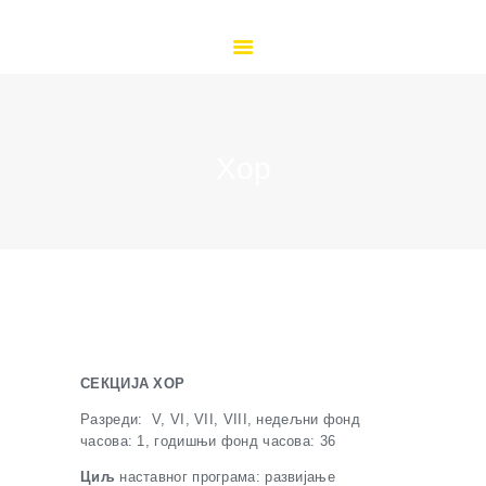
ПОЧЕТНА
О НАМА
ОРГАНИЗАЦИЈА РАДА
КУТАК ЗА ЂАКЕ
КУТАК ЗА РОДИТЕЉЕ
Хор
ДОКУМЕНТА
ВЕСТИ
ГАЛЕРИЈА
КОНТАКТ
ДОКУМЕНТА
СЕКЦИЈА ХОР
Разреди: V, VI, VII, VIII, недељни фонд
часова: 1, годишњи фонд часова: 36
Циљ
наставног програма: развијање