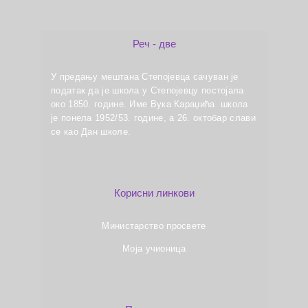
Реч - две
У предању мештана Степојевца сачуван је
податак да је школа у Степојевцу постојала
око 1850. године. Име Вука Караџића школа
је понела 1952/53. године, а 26. октобар слави
се као Дан школе.
Корисни линкови
Министарство просвете
Моја учионица