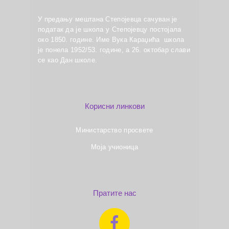
У предању мештана Степојевца сачуван је
податак да је школа у Степојевцу постојала
око 1850. године. Име Вука Караџића школа
је понела 1952/53. године, а 26. октобар слави
се као Дан школе.
Корисни линкови
Министарство просвете
Моја учионица
Пратите нас