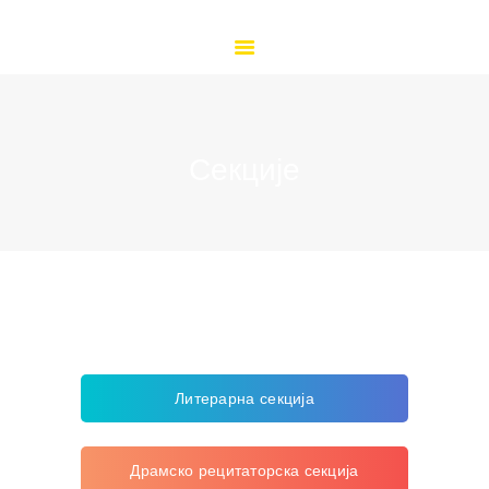
ПОЧЕТНА
О НАМА
ОРГАНИЗАЦИЈА РАДА
КУТАК ЗА ЂАКЕ
КУТАК ЗА РОДИТЕЉЕ
Секције
ДОКУМЕНТА
ВЕСТИ
ГАЛЕРИЈА
КОНТАКТ
ДОКУМЕНТА
Литерарна секција
Драмско рецитаторска секција