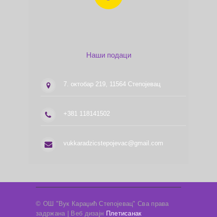
Наши подаци
7. октобар 219, 11564 Степојевац
+381 118141502
vukkaradzicstepojevac@gmail.com
© ОШ "Вук Караџић Степојевац" Сва права
задржана | Веб дизајн
Плетисанак