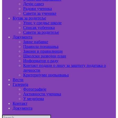
Дечји савез
Радови ученика
Савети за ученике
Кутак за родитеље
Упис у средње школе
Списак уџбеника
Савети за родитеље
Документа
Јавне набавке
Правила понашања
Закони и правилници
Школски развојни план
Информатор о раду
Контакт подаци о лицу за заштиту података о
личности
Критеријуми оцењивања
Вести
Галерија
Фотографије
Активности ученика
У медијима
Контакт
Документа