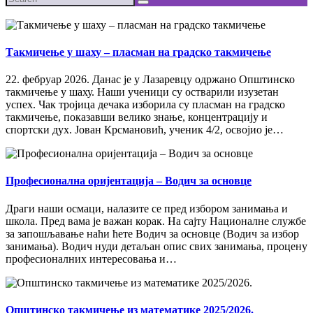
Такмичење у шаху – пласман на градско такмичење
22. фебруар 2026. Данас је у Лазаревцу одржано Општинско
такмичење у шаху. Наши ученици су остварили изузетан
успех. Чак тројица дечака изборила су пласман на градско
такмичење, показавши велико знање, концентрацију и
спортски дух. Јован Крсмановић, ученик 4/2, освојио је…
Професионална оријентација – Водич за основце
Драги наши осмаци, налазите се пред избором занимања и
школа. Пред вама је важан корак. На сајту Националне службе
за запошљавање наћи ћете Водич за основце (Водич за избор
занимања). Водич нуди детаљан опис свих занимањa, процену
професионалних интересовања и…
Општинско такмичење из математике 2025/2026.