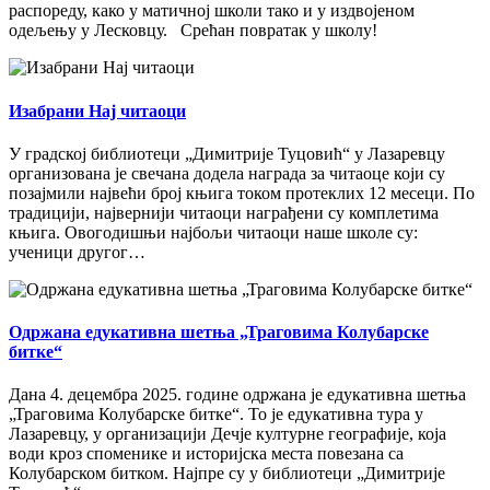
распореду, како у матичној школи тако и у издвојеном
одељењу у Лесковцу. Срећан повратак у школу!
Изабрани Нај читаоци
У градској библиотеци „Димитрије Туцовић“ у Лазаревцу
организована је свечана додела награда за читаоце који су
позајмили највећи број књига током протеклих 12 месеци. По
традицији, највернији читаоци награђени су комплетима
књига. Овогодишњи најбољи читаоци наше школе су:
ученици другог…
Одржана едукативна шетња „Траговима Колубарске
битке“
Дана 4. децембра 2025. године одржана је едукативна шетња
„Траговима Колубарске битке“. То је едукативна тура у
Лазаревцу, у организацији Дечје културне географије, која
води кроз споменике и историјска места повезана са
Колубарском битком. Најпре су у библиотеци „Димитрије