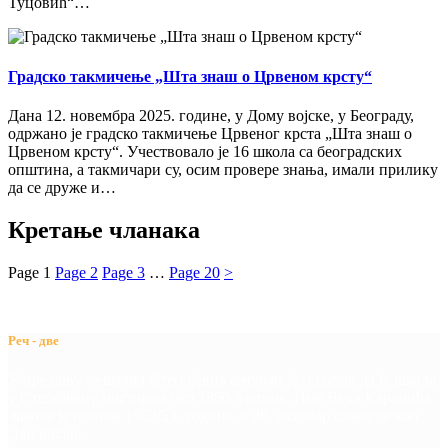
Туцовић“…
Градско такмичење „Шта знаш о Црвеном крсту“
Дана 12. новембра 2025. године, у Дому војске, у Београду,
одржано је градско такмичење Црвеног крста „Шта знаш о
Црвеном крсту“. Учествовало је 16 школа са београдских
општина, а такмичари су, осим провере знања, имали прилику
да се друже и…
Кретање чланака
Page
1
Page
2
Page
3
…
Page
20
>
Реч - две
У предању мештана Степојевца сачуван је податак да је школа
у Степојевцу постојала око 1850. године. Име Вука Караџића
школа је понела 1952/53. године, а 26. октобар слави се као
Дан школе.