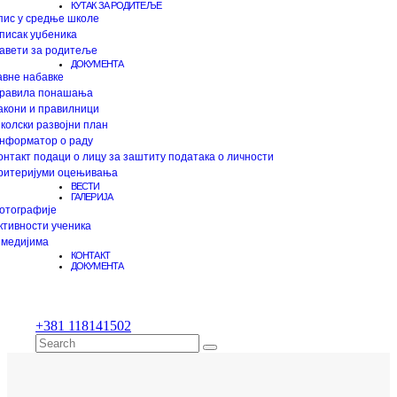
КУТАК ЗА РОДИТЕЉЕ
пис у средње школе
писак уџбеника
авети за родитеље
ДОКУМЕНТА
авне набавке
равила понашања
акони и правилници
колски развојни план
нформатор о раду
онтакт подаци о лицу за заштиту података о личности
ритеријуми оцењивања
ВЕСТИ
ГАЛЕРИЈА
отографије
ктивности ученика
 медијима
КОНТАКТ
ДОКУМЕНТА
+381 118141502