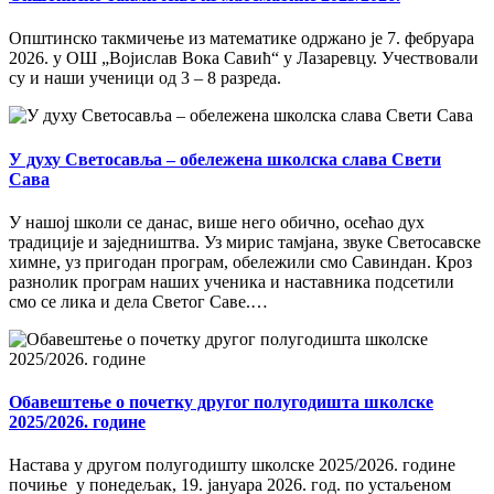
Општинско такмичење из математике одржано је 7. фебруара
2026. у ОШ „Војислав Вока Савић“ у Лазаревцу. Учествовали
су и наши ученици од 3 – 8 разреда.
У духу Светосавља – обележена школска слава Свети
Сава
У нашој школи се данас, више него обично, осећао дух
традиције и заједништва. Уз мирис тамјана, звуке Светосавске
химне, уз пригодан програм, обележили смо Савиндан. Кроз
разнолик програм наших ученика и наставника подсетили
смо се лика и дела Светог Саве.…
Обавештење о почетку другог полугодишта школске
2025/2026. године
Настава у другом полугодишту школске 2025/2026. године
почиње у понедељак, 19. јануара 2026. год. по устаљеном