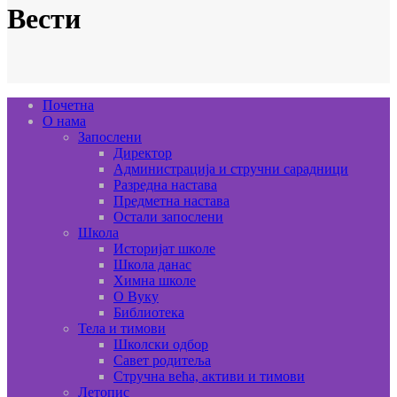
Вести
Почетна
О нама
Запослени
Директор
Администрација и стручни сарадници
Разредна настава
Предметна настава
Остали запослени
Школа
Историјат школе
Школа данас
Химна школе
О Вуку
Библиотека
Тела и тимови
Школски одбор
Савет родитеља
Стручна већа, активи и тимови
Летопис