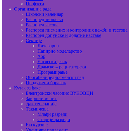
Пројекти
Организација рада
Школски календар
Распоред звоњења
Распоред часова
Распоред писмених и контролних вежби и тестова
Распоред допунске и додатне наставе
Секције
Литерарна
Папирно моделарство
Хор
Енглески језик
Драмско – рецитаторска
Програмирање
Обогаћени једносменски рад
Продужени боравак
Кутак за ђаке
Eлектронски часопис ВУКОВЦИ
Завршни испит
Ђак генерације
Такмичења
Млађи разреди
Старији разреди
Екскурзије
Ученички парламент