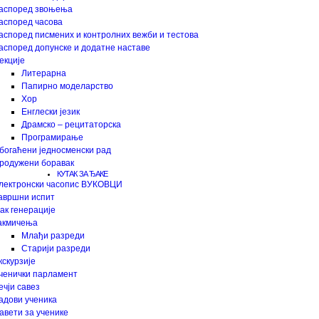
аспоред звоњења
аспоред часова
аспоред писмених и контролних вежби и тестова
аспоред допунске и додатне наставе
екције
Литерарна
Папирно моделарство
Хор
Енглески језик
Драмско – рецитаторска
Програмирање
богаћени једносменски рад
родужени боравак
КУТАК ЗА ЂАКЕ
лектронски часопис ВУКОВЦИ
авршни испит
ак генерације
акмичења
Млађи разреди
Старији разреди
кскурзије
ченички парламент
ечји савез
адови ученика
авети за ученике