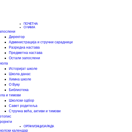
ПОЧЕТНА
О НАМА
апослени
Директор
Администрација и стручни сарадници
Разредна настава
Предметна настава
Остали запослени
кола
Историјат школе
Школа данас
Химна школе
О Вуку
Библиотека
ела и тимови
Школски одбор
Савет родитеља
Стручна већа, активи и тимови
етопис
ројекти
ОРГАНИЗАЦИЈА РАДА
колски календар